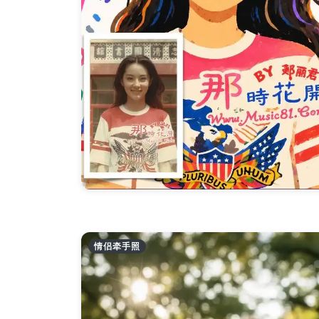
情侣牵手照